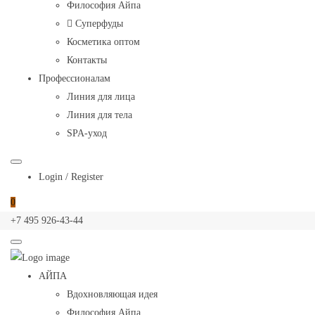
Terra
Философия Айпа
Inka
Суперфуды
Косметика оптом
Контакты
Профессионалам
Линия для лица
Линия для тела
SPA-уход
Login / Register
0
+7 495 926-43-44
Aypa
Primary
АЙПА
—
Menu
Вдохновляющая идея
Terra
Философия Айпа