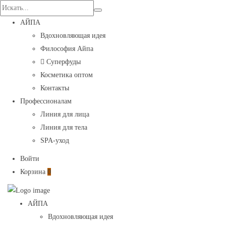
Search
for:
АЙПА
Вдохновляющая идея
Философия Айпа
Суперфуды
Косметика оптом
Контакты
Профессионалам
Линия для лица
Линия для тела
SPA-уход
Войти
Корзина
0
Aypa
Primary
АЙПА
—
Menu
Вдохновляющая идея