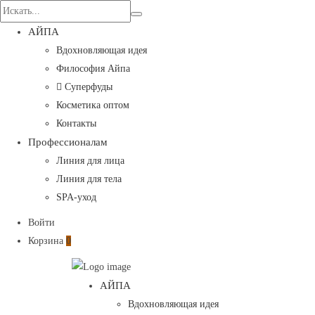
Search
for:
АЙПА
Вдохновляющая идея
Философия Айпа
Суперфуды
Косметика оптом
Контакты
Профессионалам
Линия для лица
Линия для тела
SPA-уход
Войти
Корзина
0
Aypa
Primary
АЙПА
—
Menu
Вдохновляющая идея