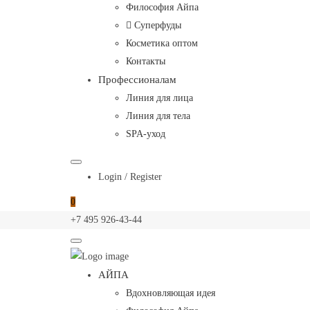
Terra
Философия Айпа
Inka
Суперфуды
Косметика оптом
Контакты
Профессионалам
Линия для лица
Линия для тела
SPA-уход
Login / Register
0
+7 495 926-43-44
Aypa
Primary
АЙПА
—
Menu
Вдохновляющая идея
Terra